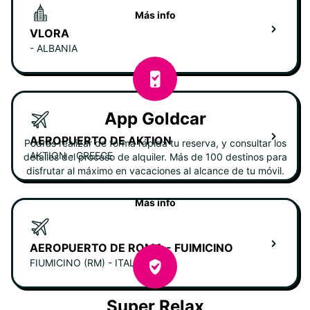
Más info
VLORA
- ALBANIA
App Goldcar
AEROPUERTO DE AKTION
Podrás realizar de forma rápida tu reserva, y consultar los
AKTION - GREECE
detalles del proceso de alquiler. Más de 100 destinos para
disfrutar al máximo en vacaciones al alcance de tu móvil.
Más info
AEROPUERTO DE ROMA - FUIMICINO
FIUMICINO (RM) - ITALY
Super Relax