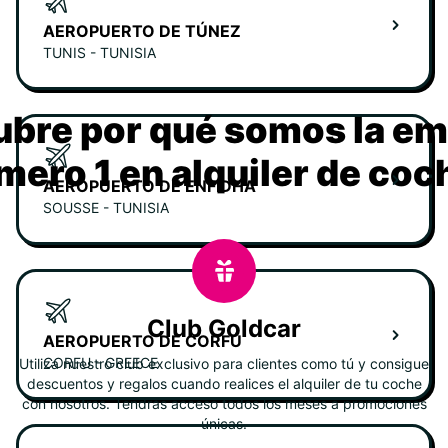
AEROPUERTO DE TÚNEZ
TUNIS - TUNISIA
bre por qué somos la e
mero 1 en alquiler de coc
AEROPUERTO DE ENFIDHA
SOUSSE - TUNISIA
Club Goldcar
AEROPUERTO DE CORFÚ
CORFU - GREECE
Utiliza nuestro club exclusivo para clientes como tú y consigue
descuentos y regalos cuando realices el alquiler de tu coche
con nosotros. Tendrás acceso todos los meses a promociones
únicas.