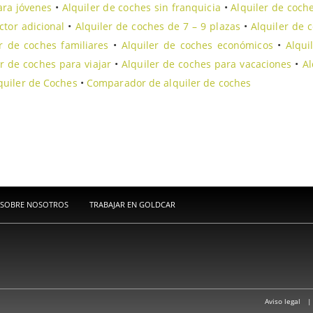
ara jóvenes
•
Alquiler de coches sin franquicia
•
Alquiler de coch
ctor adicional
•
Alquiler de coches de 7 – 9 plazas
•
Alquiler de 
r de coches familiares
•
Alquiler de coches económicos
•
Alqui
er de coches para viajar
•
Alquiler de coches para vacaciones
•
Al
quiler de Coches
•
Comparador de alquiler de coches
SOBRE NOSOTROS
TRABAJAR EN GOLDCAR
Aviso legal