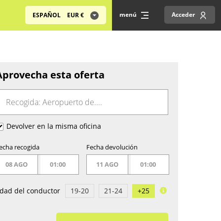
menú
Acceder
ESPAÑOL
EUR
€
Aprovecha esta oferta
Devolver en la misma oficina
echa recogida
Fecha devolución
08 AGO
01:00
11 AGO
01:00
dad del conductor
19-20
21-24
+25