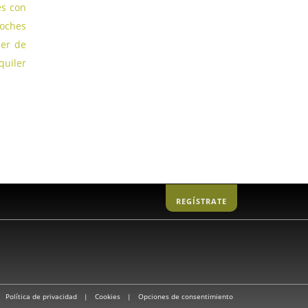
es con
coches
ler de
quiler
REGÍSTRATE
|
Política de privacidad
|
Cookies
|
Opciones de consentimiento