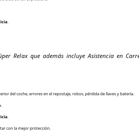
icia
.
er Relax que además incluye Asistencia en Carre
rior del coche, errores en el repostaje, robos, pérdida de llaves y batería. 
h
. 
icia
. 
ar con la mejor protección.