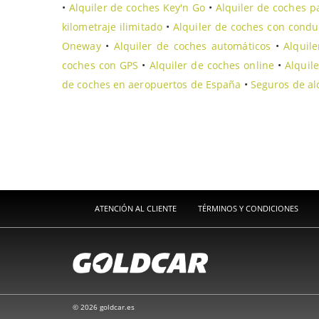
•
Alquiler de coches Key'n Go
•
Alquiler de coches p
kilometraje ilimitado
•
Alquiler de coches con condu
Oneway
•
Alquiler de coches automáticos
•
Alquile
coches con GPS
•
Alquiler de coches online
•
Alquil
de coches en aeropuertos de España
•
Seguros de al
ATENCIÓN AL CLIENTE
TÉRMINOS Y CONDICIONES
© 2026 goldcar.es