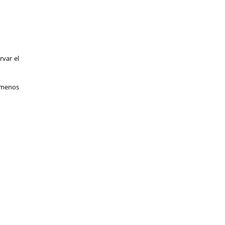
var el 
 menos 