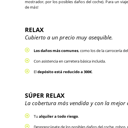
mostrador, por los posibles daños del coche). 
Para un 
viaj
de más! 
RELAX
Cubierto a un precio muy asequible. 
Los daños más comunes
, como los de la carrocería de
Con asistencia en carretera básica incluida. 
El 
depósito está reducido a 300€
.
SÚPER RELAX
La cobertura más vendida y con la mejor c
Tu 
alquiler 
a todo riesgo
. 
Despreocúpate de los posibles daños del coche, robos, p