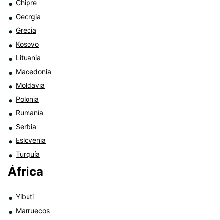
Chipre
Georgia
Grecia
Kosovo
Lituania
Macedonia
Moldavia
Polonia
Rumanía
Serbia
Eslovenia
Turquía
África
Yibuti
Marruecos