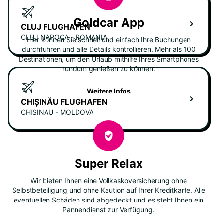
Goldcar App
CLUJ FLUGHAFEN
CLUJ NAPOCA - ROMANIA
Hier können Sie schnell und einfach Ihre Buchungen
durchführen und alle Details kontrollieren. Mehr als 100
Destinationen, um den Urlaub mithilfe Ihres Smartphones
rundum genießen zu können.
Weitere Infos
CHIȘINĂU FLUGHAFEN
CHISINAU - MOLDOVA
Super Relax
Wir bieten Ihnen eine Vollkaskoversicherung ohne
Selbstbeteiligung und ohne Kaution auf Ihrer Kreditkarte. Alle
eventuellen Schäden sind abgedeckt und es steht Ihnen ein
Pannendienst zur Verfügung.