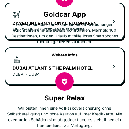
Goldcar App
ZAYED INTERNATIONAL FLUGHAFEN
Hier können Sie schnell und einfach Ihre Buchungen
ABU DHABI - UNITED ARAB EMIRATES
durchführen und alle Details kontrollieren. Mehr als 100
Destinationen, um den Urlaub mithilfe Ihres Smartphones
rundum genießen zu können.
Weitere Infos
DUBAI ATLANTIS THE PALM HOTEL
DUBAI - DUBAI
Super Relax
Wir bieten Ihnen eine Vollkaskoversicherung ohne
Selbstbeteiligung und ohne Kaution auf Ihrer Kreditkarte. Alle
eventuellen Schäden sind abgedeckt und es steht Ihnen ein
Pannendienst zur Verfügung.