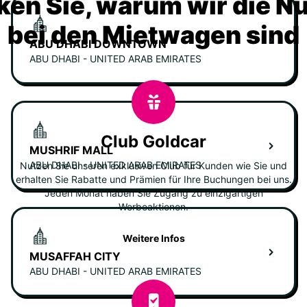
ken Sie, warum wir die N
bei den Mietwagen sind
ABU DHABI DOWNTOWN
ABU DHABI - UNITED ARAB EMIRATES
Club Goldcar
MUSHRIF MALL
ABU DHABI - UNITED ARAB EMIRATES
Nutzen Sie unseren exklusiven Club für Kunden wie Sie und
erhalten Sie Rabatte und Prämien für Ihre Buchungen bei uns.
Jeden Monat haben Sie Zugang zu einzigartigen
Werbeaktionen.
Weitere Infos
MUSAFFAH CITY
ABU DHABI - UNITED ARAB EMIRATES