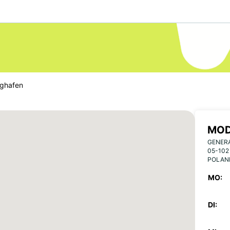
ughafen
MOD
GENER
05-10
POLAN
MO:
DI: