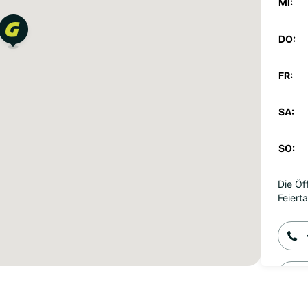
MI:
DO:
FR:
SA:
SO:
Die Öf
Feiert