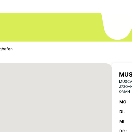
ghafen
MUS
MUSCAT
J72Q+
OMAN
MO:
DI:
MI:
DO: