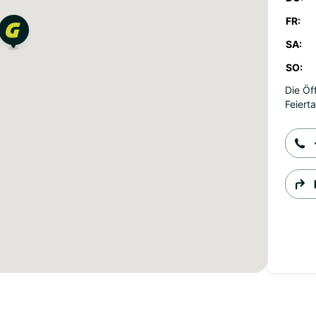
FR:
SA:
SO:
Die Öf
Feiert