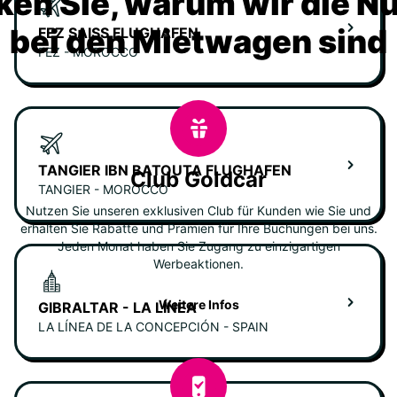
ken Sie, warum wir die N
bei den Mietwagen sind
FEZ SAISS FLUGHAFEN
FEZ - MOROCCO
TANGIER IBN BATOUTA FLUGHAFEN
Club Goldcar
TANGIER - MOROCCO
Nutzen Sie unseren exklusiven Club für Kunden wie Sie und
erhalten Sie Rabatte und Prämien für Ihre Buchungen bei uns.
Jeden Monat haben Sie Zugang zu einzigartigen
Werbeaktionen.
Weitere Infos
GIBRALTAR - LA LÍNEA
LA LÍNEA DE LA CONCEPCIÓN - SPAIN