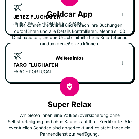
Goldcar App
JEREZ FLUGHAFEN
JEREZ DE LA FRONTERA - SPAIN
Hier können Sie schnell und einfach Ihre Buchungen
durchführen und alle Details kontrollieren. Mehr als 100
Destinationen, um den Urlaub mithilfe Ihres Smartphones
rundum genießen zu können.
Weitere Infos
FARO FLUGHAFEN
FARO - PORTUGAL
Super Relax
Wir bieten Ihnen eine Vollkaskoversicherung ohne
Selbstbeteiligung und ohne Kaution auf Ihrer Kreditkarte. Alle
eventuellen Schäden sind abgedeckt und es steht Ihnen ein
Pannendienst zur Verfügung.