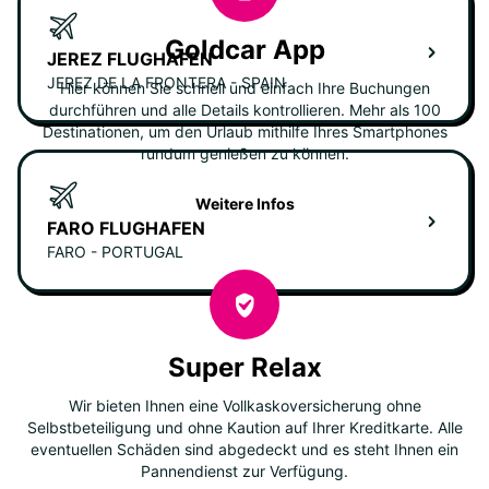
Goldcar App
JEREZ FLUGHAFEN
JEREZ DE LA FRONTERA - SPAIN
Hier können Sie schnell und einfach Ihre Buchungen
durchführen und alle Details kontrollieren. Mehr als 100
Destinationen, um den Urlaub mithilfe Ihres Smartphones
rundum genießen zu können.
Weitere Infos
FARO FLUGHAFEN
FARO - PORTUGAL
Super Relax
Wir bieten Ihnen eine Vollkaskoversicherung ohne
Selbstbeteiligung und ohne Kaution auf Ihrer Kreditkarte. Alle
eventuellen Schäden sind abgedeckt und es steht Ihnen ein
Pannendienst zur Verfügung.