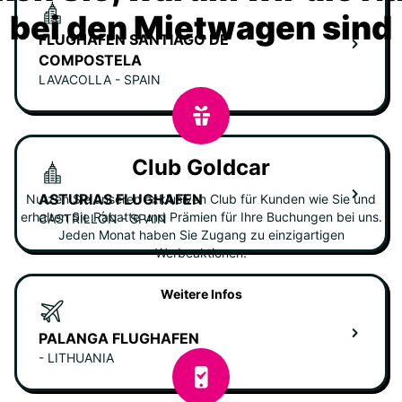
bei den Mietwagen sind
FLUGHAFEN SANTIAGO DE
COMPOSTELA
LAVACOLLA - SPAIN
Club Goldcar
ASTURIAS FLUGHAFEN
Nutzen Sie unseren exklusiven Club für Kunden wie Sie und
erhalten Sie Rabatte und Prämien für Ihre Buchungen bei uns.
CASTRILLÓN - SPAIN
Jeden Monat haben Sie Zugang zu einzigartigen
Werbeaktionen.
Weitere Infos
PALANGA FLUGHAFEN
- LITHUANIA