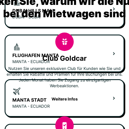
ken Sie, warum wir die N
bei den Mietwagen sind
DUBAI HILLS MALL
DUBAI - DUBAI
FLUGHAFEN MANTA
Club Goldcar
MANTA - ECUADOR
Nutzen Sie unseren exklusiven Club für Kunden wie Sie und
erhalten Sie Rabatte und Prämien für Ihre Buchungen bei uns.
Jeden Monat haben Sie Zugang zu einzigartigen
Werbeaktionen.
Weitere Infos
MANTA STADT
MANTA - ECUADOR