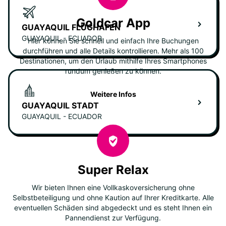
Goldcar App
GUAYAQUIL FLUGHAFEN
GUAYAQUIL - ECUADOR
Hier können Sie schnell und einfach Ihre Buchungen
durchführen und alle Details kontrollieren. Mehr als 100
Destinationen, um den Urlaub mithilfe Ihres Smartphones
rundum genießen zu können.
Weitere Infos
GUAYAQUIL STADT
GUAYAQUIL - ECUADOR
Super Relax
Wir bieten Ihnen eine Vollkaskoversicherung ohne
Selbstbeteiligung und ohne Kaution auf Ihrer Kreditkarte. Alle
eventuellen Schäden sind abgedeckt und es steht Ihnen ein
Pannendienst zur Verfügung.