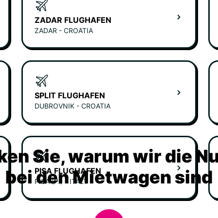
ZADAR FLUGHAFEN
ZADAR - CROATIA
SPLIT FLUGHAFEN
DUBROVNIK - CROATIA
ken Sie, warum wir die N
PISA FLUGHAFEN
bei den Mietwagen sind
PISA (PI) - ITALY