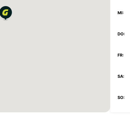
MI:
DO:
FR:
SA:
SO:
*Abhol
Öffnun
Die Öf