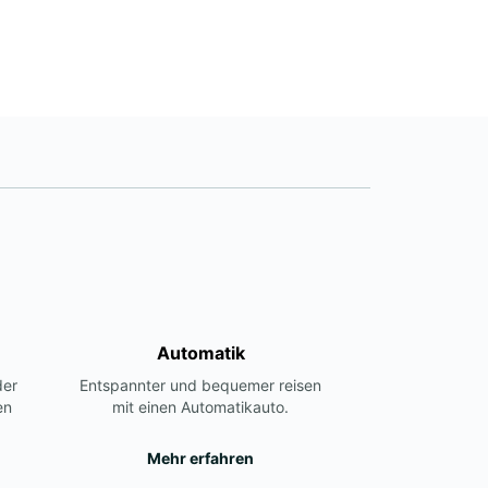
agen variieren.
+385 99 800 9317
Route
Automatik
der
Entspannter und bequemer reisen
en
mit einen Automatikauto.
Mehr erfahren