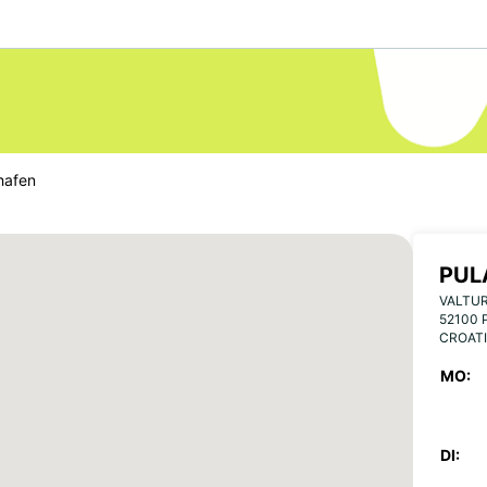
hafen
PUL
VALTUR
52100 
CROAT
MO:
DI: