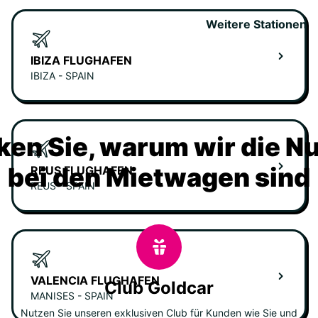
Weitere Stationen
IBIZA FLUGHAFEN
IBIZA - SPAIN
ken Sie, warum wir die N
bei den Mietwagen sind
REUS FLUGHAFEN
REUS - SPAIN
VALENCIA FLUGHAFEN
Club Goldcar
MANISES - SPAIN
Nutzen Sie unseren exklusiven Club für Kunden wie Sie und