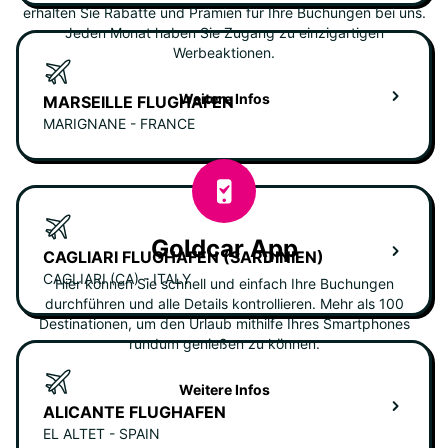
erhalten Sie Rabatte und Prämien für Ihre Buchungen bei uns.
Jeden Monat haben Sie Zugang zu einzigartigen
Werbeaktionen.
Weitere Infos
MARSEILLE FLUGHAFEN
MARIGNANE - FRANCE
Goldcar App
CAGLIARI FLUGHAFEN (SARDINIEN)
CAGLIARI (CA) - ITALY
Hier können Sie schnell und einfach Ihre Buchungen
durchführen und alle Details kontrollieren. Mehr als 100
Destinationen, um den Urlaub mithilfe Ihres Smartphones
rundum genießen zu können.
Weitere Infos
ALICANTE FLUGHAFEN
EL ALTET - SPAIN