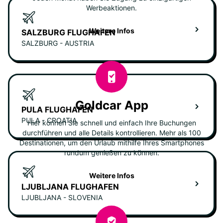
Werbeaktionen.
Weitere Infos
SALZBURG FLUGHAFEN
SALZBURG - AUSTRIA
Goldcar App
PULA FLUGHAFEN
PULA - CROATIA
Hier können Sie schnell und einfach Ihre Buchungen
durchführen und alle Details kontrollieren. Mehr als 100
Destinationen, um den Urlaub mithilfe Ihres Smartphones
rundum genießen zu können.
Weitere Infos
LJUBLJANA FLUGHAFEN
LJUBLJANA - SLOVENIA