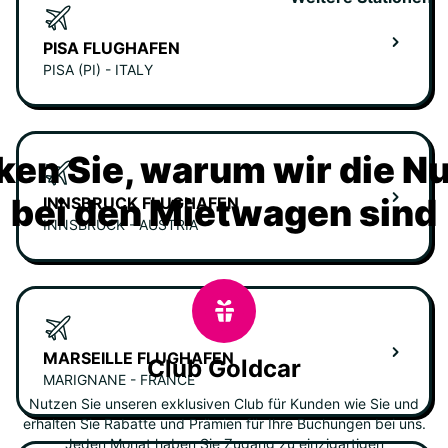
PISA FLUGHAFEN
PISA (PI) - ITALY
ken Sie, warum wir die N
bei den Mietwagen sind
INNSBRUCK FLUGHAFEN
INNSBRUCK - AUSTRIA
MARSEILLE FLUGHAFEN
Club Goldcar
MARIGNANE - FRANCE
Nutzen Sie unseren exklusiven Club für Kunden wie Sie und
erhalten Sie Rabatte und Prämien für Ihre Buchungen bei uns.
Jeden Monat haben Sie Zugang zu einzigartigen