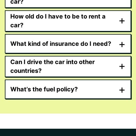
car?
How old do I have to be to rent a
+
car?
+
What kind of insurance do I need?
Can I drive the car into other
+
countries?
+
What’s the fuel policy?