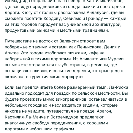
Из Мадрида отправляйтесь на север, в Кастилию-и-Леон,
где вас ждут средневековые города, замки и просторные
дороги. К югу от столицы расположена Андалусия, где вы
сможете посетить Кордову, Севилью и Гранаду — каждый
из этих городов порадует вас уникальной архитектурой,
продуктовыми рынками и местными традициями.
Путешествие на восток от Валенсии откроет вам
побережье с такими местами, как Пеньискола, Дения и
Альтеа. Эти города изобилуют пляжами, кафе на
набережной и тихими дорогами. Из Аликанте или Мурсии
вы можете отправиться вглубь страны, в регионы, где
выращивают оливки, и сельские деревни, которые редко
включают в туристические маршруты.
Если вы предпочитаете более размеренный темп, Ла-Риоха
идеально подходит для поездок по сельской местности. Вы
будете проезжать мимо виноградников, останавливаться в
небольших городках и наслаждаться видами, которые
никогда не увидите, путешествуя на поезде. Арагон,
Кастилия-Ла-Манча и Эстремадура предлагают
аналогичную свободу передвижения, с хорошими
дорогами и небольшим трафиком.