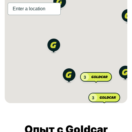
3
3
Опыт с Goldcar