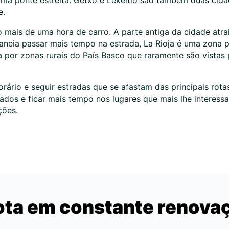
uma ponte estreita. Getxo e Lekeitio são também duas cida
e.
uco mais de uma hora de carro. A parte antiga da cidade at
planeia passar mais tempo na estrada, La Rioja é uma zona 
a por zonas rurais do País Basco que raramente são vistas p
orário e seguir estradas que se afastam das principais rota
os e ficar mais tempo nos lugares que mais lhe interessam
ções.
ota em constante renova