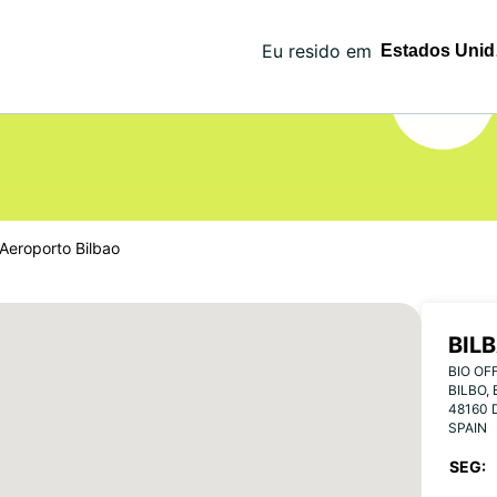
Eu resido em
Aeroporto Bilbao
BIL
BIO OF
BILBO,
48160 
SPAIN
SEG: