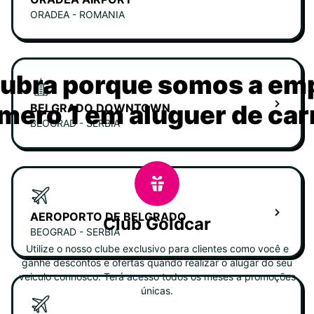
ORADEA - ROMANIA
ubra porque somos a em
mero 1 em aluguer de car
BELGRADO DOWNTOWN
BEOGRAD - SERBIA
AEROPORTO DE BELGRADO
Club Goldcar
BEOGRAD - SERBIA
Utilize o nosso clube exclusivo para clientes como você e
ganhe descontos e ofertas quando realizar o alugar do seu
veiculo connosco. Terá acesso todos os meses a promoções
únicas.