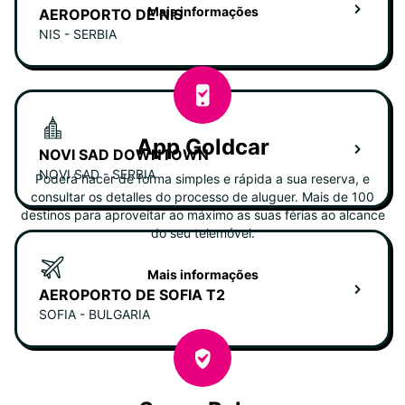
Mais informações
AEROPORTO DE NIS
NIS - SERBIA
App Goldcar
NOVI SAD DOWNTOWN
NOVI SAD - SERBIA
Poderá hacer de forma simples e rápida a sua reserva, e
consultar os detalles do processo de aluguer. Mais de 100
destinos para aproveitar ao máximo as suas férias ao alcance
do seu telemóvel.
Mais informações
AEROPORTO DE SOFIA T2
SOFIA - BULGARIA