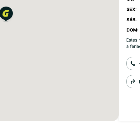
SEX:
SÁB:
DOM:
Estes 
a feria