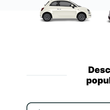
Desc
popul