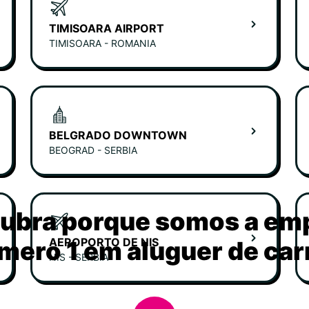
TIMISOARA AIRPORT
TIMISOARA - ROMANIA
BELGRADO DOWNTOWN
BEOGRAD - SERBIA
ubra porque somos a em
AEROPORTO DE NIS
mero 1 em aluguer de car
NIS - SERBIA