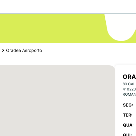
Oradea Aeroporto
ORA
80 CAL
41022
ROMAN
SEG:
TER:
QUA:
QUI: