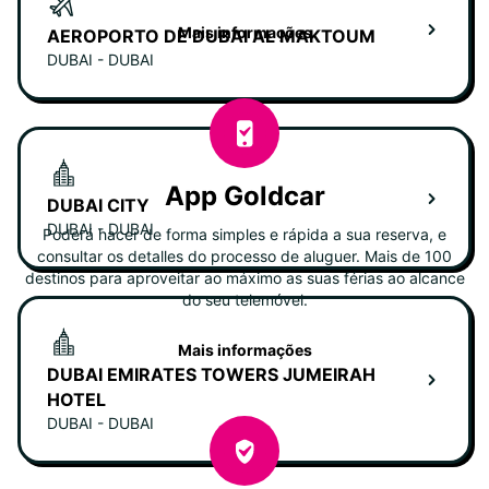
Mais informações
AEROPORTO DE DUBAI AL MAKTOUM
DUBAI - DUBAI
App Goldcar
DUBAI CITY
DUBAI - DUBAI
Poderá hacer de forma simples e rápida a sua reserva, e
consultar os detalles do processo de aluguer. Mais de 100
destinos para aproveitar ao máximo as suas férias ao alcance
do seu telemóvel.
Mais informações
DUBAI EMIRATES TOWERS JUMEIRAH
HOTEL
DUBAI - DUBAI