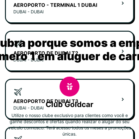
AEROPORTO - TERMINAL 1 DUBAI
DUBAI - DUBAI
ubra porque somos a em
mero 1 em aluguer de car
AEROPORTO DE DUBAI T2
DUBAI - DUBAI
AEROPORTO DE DUBAI T3
Club Goldcar
DUBAI - DUBAI
Utilize o nosso clube exclusivo para clientes como você e
ganhe descontos e ofertas quando realizar o alugar do seu
veiculo connosco. Terá acesso todos os meses a promoções
únicas.