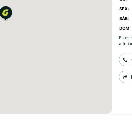
SEX:
SÁB:
DOM:
Estes 
a feria