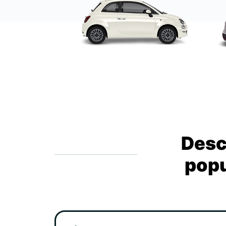
Desc
popu