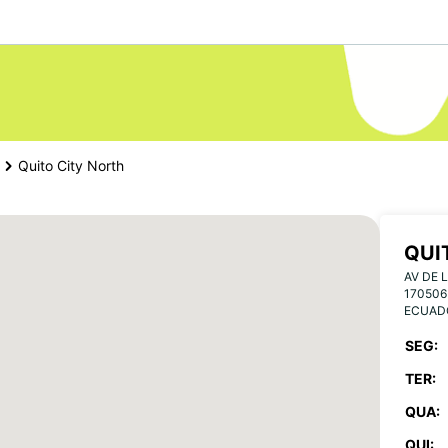
Quito City North
QUI
AV DE 
170506
ECUAD
SEG:
TER:
QUA:
QUI: