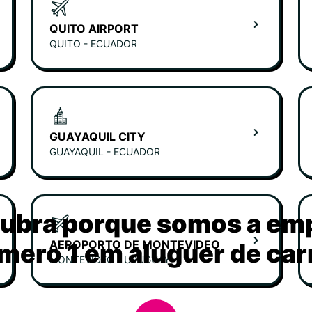
QUITO AIRPORT
QUITO - ECUADOR
GUAYAQUIL CITY
GUAYAQUIL - ECUADOR
ubra porque somos a em
AEROPORTO DE MONTEVIDEO
mero 1 em aluguer de car
MONTEVIDEO - URUGUAY