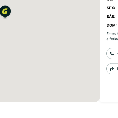
SEX:
SÁB:
DOM:
Estes 
a feria