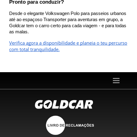
Pronto para conduzir?
Desde o elegante Volkswagen Polo para passeios urbanos
até ao espaçoso Transporter para aventuras em grupo, a
Goldcar tem o carro certo para cada viagem - e para todas
as malas.
Verifica agora a disponibilidade e planeia o teu percurso
com total tranquilidade.
Toggle
navigation