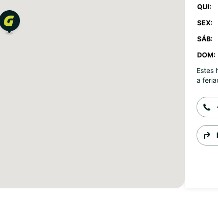
QUI:
SEX:
SÁB:
DOM:
Estes 
a feria