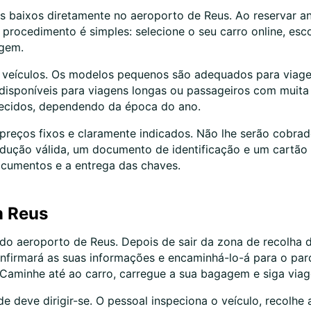
os baixos diretamente no aeroporto de Reus. Ao reservar a
procedimento é simples: selecione o seu carro online, esc
agem.
e veículos. Os modelos pequenos são adequados para viage
o disponíveis para viagens longas ou passageiros com muit
recidos, dependendo da época do ano.
preços fixos e claramente indicados. Não lhe serão cobrad
dução válida, um documento de identificação e um cartão 
ocumentos e a entrega das chaves.
m Reus
do aeroporto de Reus. Depois de sair da zona de recolha 
nfirmará as suas informações e encaminhá-lo-á para o par
Caminhe até ao carro, carregue a sua bagagem e siga via
e deve dirigir-se. O pessoal inspeciona o veículo, recolhe 