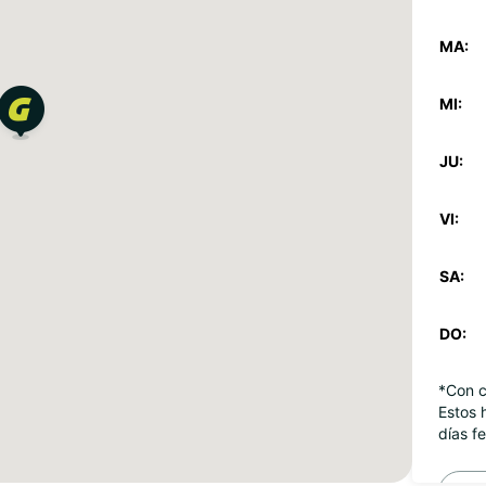
MA:
MI:
JU:
VI:
SA:
DO:
*Con c
Estos 
días fe