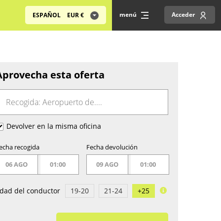
menú
Acceder
ESPAÑOL
EUR
€
Aprovecha esta oferta
Devolver en la misma oficina
echa recogida
Fecha devolución
06 AGO
01:00
09 AGO
01:00
dad del conductor
19-20
21-24
+25