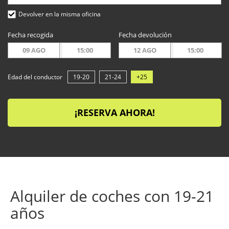
Devolver en la misma oficina
Fecha recogida
Fecha devolución
09 AGO
15:00
12 AGO
15:00
Edad del conductor
19-20
21-24
+25
¡RESERVA AHORA!
Alquiler de coches con 19-21
años