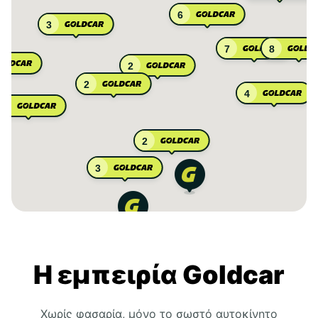
6
3
7
8
2
2
4
2
2
3
Η εμπειρία Goldcar
Χωρίς φασαρία, μόνο το σωστό αυτοκίνητο