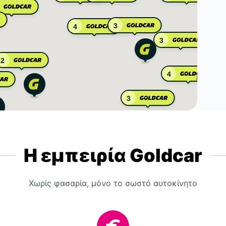
3
4
3
2
4
2
3
Η εμπειρία Goldcar
Χωρίς φασαρία, μόνο το σωστό αυτοκίνητο