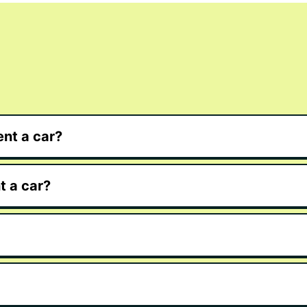
nt a car?
t a car?