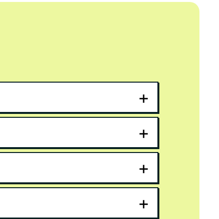
+
+
+
+