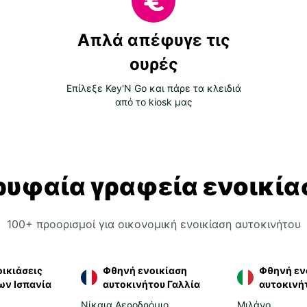
Απλά απέφυγε τις
ουρές
Επίλεξε Key'N Go και πάρε τα κλειδιά
από το kiosk μας
ρυφαία γραφεία ενοικία
100+ προορισμοί για οικονομική ενοικίαση αυτοκινήτου
ικιάσεις
Φθηνή ενοικίαση
Φθηνή εν
ων Ισπανία
αυτοκινήτου Γαλλία
αυτοκινήτ
Νίκαια Αεροδρόμιο
Μιλάνο