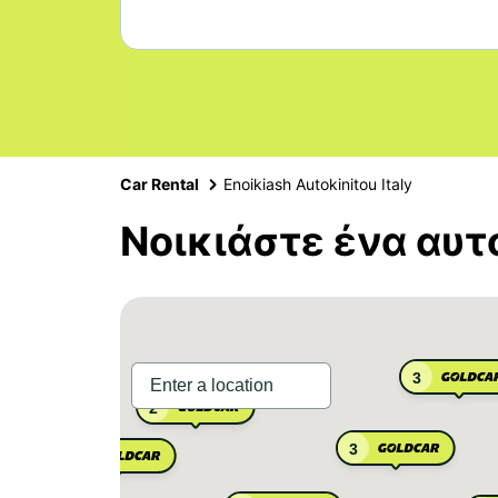
Car Rental
Enoikiash Autokinitou Italy
Νοικιάστε ένα αυτ
3
3
2
3
2