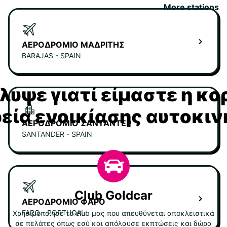
More stations
ΑΕΡΟΔΡΌΜΙΟ ΜΑΔΡΊΤΗΣ
BARAJAS - SPAIN
υψε γιατί είμαστε η κ
ρεία ενοικίασης αυτοκι
ΑΕΡΟΔΡΌΜΙΟ ΣΑΝΤΑΝΤΈΡ
SANTANDER - SPAIN
Club Goldcar
ΑΕΡΟΔΡΌΜΙΟ ΦΆΡΟ
FARO - PORTUGAL
Χρησιμοποίησε το club μας που απευθύνεται αποκλειστικά
σε πελάτες όπως εσύ και απόλαυσε εκπτώσεις και δώρα