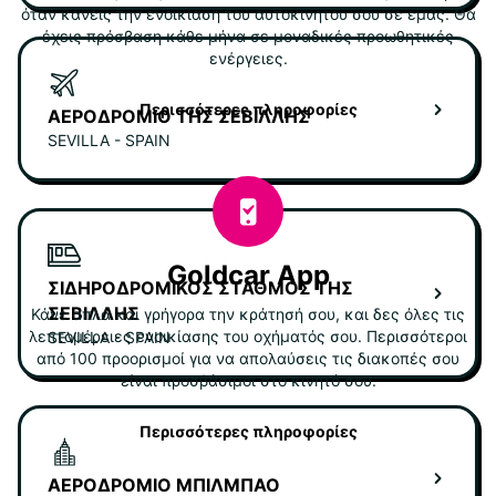
όταν κάνεις την ενοικίαση του αυτοκινήτου σου σε εμάς. Θα
έχεις πρόσβαση κάθε μήνα σε μοναδικές προωθητικές
ενέργειες.
Περισσότερες πληροφορίες
ΑΕΡΟΔΡΌΜΙΟ ΤΗΣ ΣΕΒΊΛΛΗΣ
SEVILLA - SPAIN
Goldcar App
ΣΙΔΗΡΟΔΡΟΜΙΚΌΣ ΣΤΑΘΜΌΣ ΤΗΣ
ΣΕΒΊΛΛΗΣ
Κάνε απλά και γρήγορα την κράτησή σου, και δες όλες τις
λεπτομέρειες ενοικίασης του οχήματός σου. Περισσότεροι
SEVILLA - SPAIN
από 100 προορισμοί για να απολαύσεις τις διακοπές σου
είναι προσβάσιμοι στο κινητό σου.
Περισσότερες πληροφορίες
ΑΕΡΟΔΡΌΜΙΟ ΜΠΙΛΜΠΆΟ