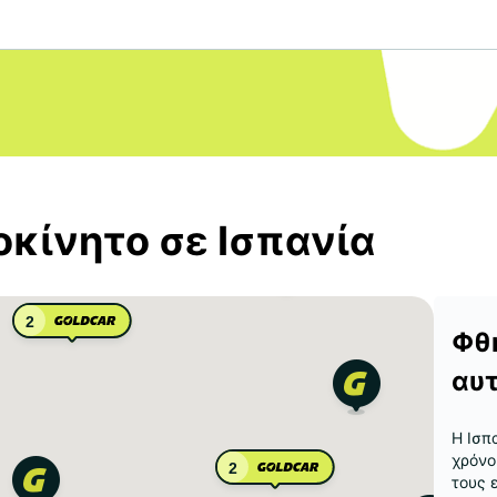
οκίνητο σε Ισπανία
2
Φθ
αυτ
Η Ισπ
χρόνο
2
τους 