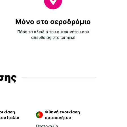
 εκπλήξεις όταν παραλαμβάνετε τα κλειδιά
Μόλις προσγειωθείτε, απέχετε μόλις λίγα
α από το γκισέ. Το προσωπικό μας θα ελέγξει
γραφά σας και θα σας δώσει το πράσινο φως για
Μόνο στο αεροδρόμιο
κινήσετε.
Πάρε τα κλειδιά του αυτοκινήτου σου
dcar κάνει την ενοικίαση αυτοκινήτου απλή
απευθείας στο terminal
ση. Απολαμβάνετε σαφή τιμολόγηση, καθαρά
τοιμα προς χρήση οχήματα, καθώς και
ήριξη όποτε τη χρειάζεστε. Είναι ο καλύτερος
ς για να ξεκινήσετε το ταξίδι σας χωρίς
τέρηση.
σης
 να παραλάβετε το
οκίνητό σας στην Ισπανία
dcar διαθέτει γκισέ στα πιο πολυσύχναστα
ρόμια της Ισπανίας, όπως της Μαδρίτης, της
λώνης, της Μάλαγα, του Αλικάντε, της
οικίαση
Φθηνή ενοικίαση
λης και της Πάλμα ντε Μαγιόρκα. Θα βρείτε
ου Ιταλία
αυτοκινήτου
ς επιλογές παραλαβής σε πολλά καταστήματα
Πορτογαλία