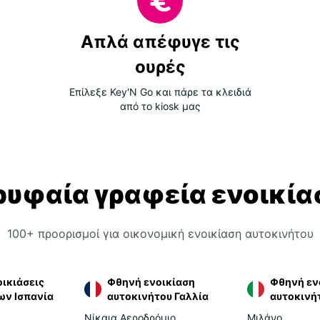
χωρίς
σας. 
βήματ
Απλά απέφυγε τις
τα έγ
να ξε
ουρές
Η Gol
Επίλεξε Key'N Go και πάρε τα κλειδιά
υπόθε
από το kiosk μας
και έ
υποστ
τρόπο
καθυσ
ρυφαία γραφεία ενοικία
Πού
αυτ
100+ προορισμοί για οικονομική ενοικίαση αυτοκινήτου
Η Gol
αεροδ
Βαρκε
ικιάσεις
Φθηνή ενοικίαση
Φθηνή εν
Σεβίλ
ων Ισπανία
αυτοκινήτου Γαλλία
αυτοκινήτ
επίση
Νίκαια Αεροδρόμιο
Μιλάνο