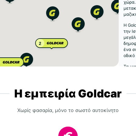
χώρα.
μετακ
μαζικ
Η Gol
την Ι
μεγάλ
δημοφ
2
ένα σ
οδικό
Τα μι
περιη
της π
προσφ
Η εμπειρία Goldcar
μακρύ
οχήμα
σημεί
επιλο
Χωρίς φασαρία, μόνο το σωστό αυτοκίνητο
Η έγκ
χαμηλ
διαδι