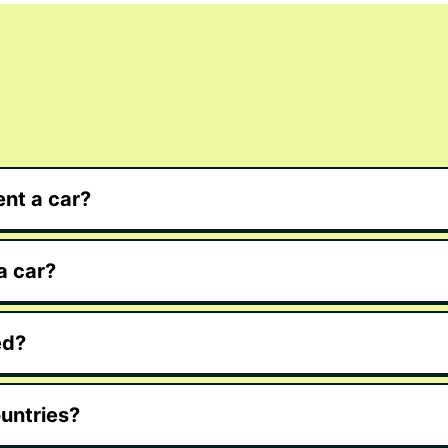
Αλικά
την ε
τα αγ
τουρι
Αν πρ
είναι
περάσ
μικρέ
δείτε
nt a car?
Μάντσ
ευελι
κυκλο
a car?
Οι αυ
Ισπαν
σηματ
διόδι
ed?
χωρίς
περιλ
χώρο 
ountries?
Η ενο