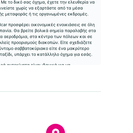
 Με το δικό σας όχημα, έχετε την ελευθερία να
ινείστε χωρίς να εξαρτάστε από τα μέσα
ής μεταφοράς ή τις οργανωμένες εκδρομές.
dcar προσφέρει οικονομικές ενοικιάσεις σε όλη
σπανία. Θα βρείτε βολικά σημεία παραλαβής στα
α αεροδρόμια, στα κέντρα των πόλεων και σε
ιλείς προορισμούς διακοπών. Είτε σχεδιάζετε
ύντομο σαββατοκύριακο είτε ένα μακρύτερο
 ταξίδι, υπάρχει το κατάλληλο όχημα για εσάς.
κρά αυτοκίνητα είναι ιδανικά για να
γηθείτε σε στενούς δρόμους και στην κίνηση
όλης. Τα μεγαλύτερα σεντάν, τα SUV και τα βαν
έρουν επιπλέον χώρο για οικογένειες ή για
τερες διαδρομές. Ηλεκτρικά και υβριδικά
τα είναι επίσης διαθέσιμα σε επιλεγμένα
α για οδηγούς που αναζητούν μια πιο οικολογική
γή.
αιρη online κράτηση συνήθως σημαίνει
ότερες τιμές και μεγαλύτερη διαθεσιμότητα. Η
κασία κράτησης είναι σαφής και διαφανής,