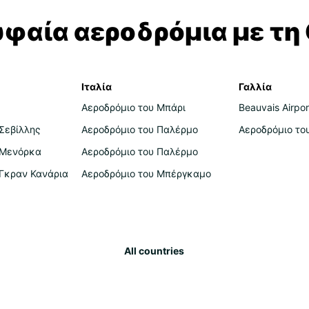
Η Ισπ
υφαία αεροδρόμια με τη 
περιο
ευκολ
Με το
γεμάτ
δρομο
Ιταλία
Γαλλία
εσείς
Αεροδρόμιο του Μπάρι
Beauvais Airpor
Από τ
Σεβίλλης
Αεροδρόμιο του Παλέρμο
Αεροδρόμιο το
Καστί
πόλει
 Μενόρκα
Αεροδρόμιο του Παλέρμο
πρωτε
 Γκραν Κανάρια
Αεροδρόμιο του Μπέργκαμο
να επ
Γρανά
μοναδ
τοπικ
Ταξιδ
All countries
ακτογ
όπως 
πόλει
στη θ