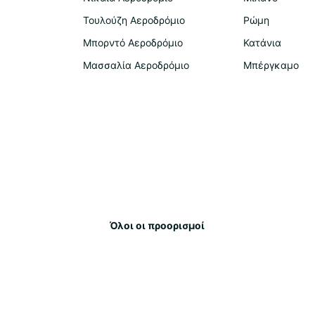
στο κ
κόμβο
Τουλούζη Αεροδρόμιο
Ρώμη
Μπορντό Αεροδρόμιο
Κατάνια
Μέσα 
κατευ
Μασσαλία Αεροδρόμιο
Μπέργκαμο
αυτοκ
εκτός
παραλ
το γκ
Θα σα
κατευ
Η επι
Ακολο
ενοικ
επιση
παραδ
Όλοι οι προορισμοί
πτήση
Ανα
αυ