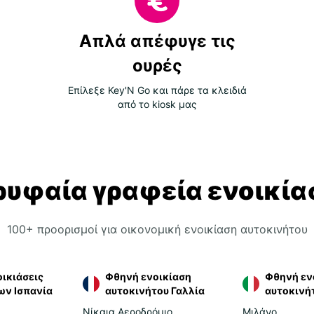
Απλά απέφυγε τις
ουρές
Επίλεξε Key'N Go και πάρε τα κλειδιά
από το kiosk μας
ρυφαία γραφεία ενοικία
100+ προορισμοί για οικονομική ενοικίαση αυτοκινήτου
ικιάσεις
Φθηνή ενοικίαση
Φθηνή εν
ων Ισπανία
αυτοκινήτου Γαλλία
αυτοκινήτ
Νίκαια Αεροδρόμιο
Μιλάνο