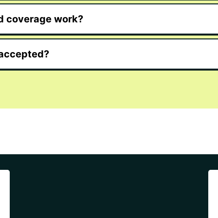
d coverage work?
 accepted?