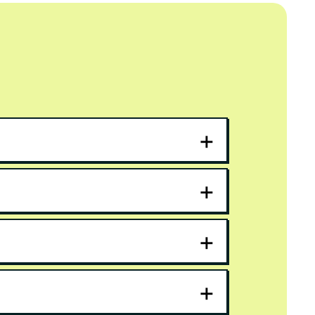
+
+
+
+