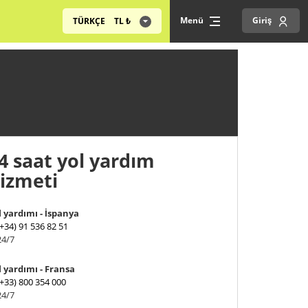
Menü
Giriş
TÜRKÇE
TL
₺
4 saat yol yardım
izmeti
l yardımı - İspanya
(+34) 91 536 82 51
24/7
l yardımı - Fransa
(+33) 800 354 000
24/7