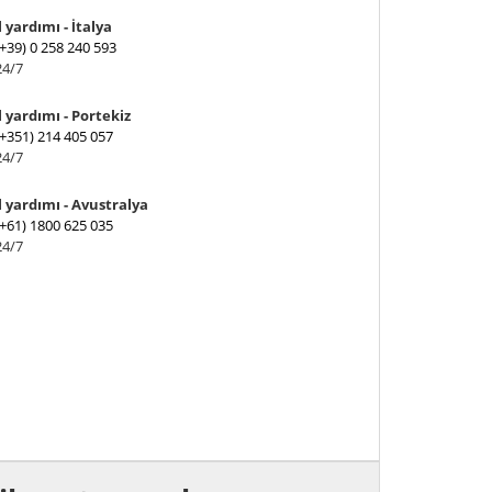
 yardımı - İtalya
(+39) 0 258 240 593
24/7
l yardımı - Portekiz
(+351) 214 405 057
24/7
l yardımı - Avustralya
(+61) 1800 625 035
24/7