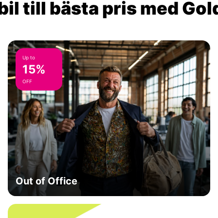
il till bästa pris med Go
Up to
15%
OFF
Out of Office