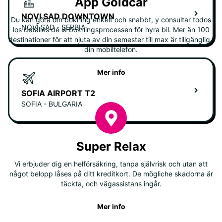
App Goldcar
NOVI SAD DOWNTOWN
Du kan göra din bokning enkelt och snabbt, y consultar todos
NOVI SAD - SERBIA
los detalles de la bokningsprocessen för hyra bil. Mer än 100
destinationer för att njuta av din semester till max är tillgänglig i
din mobiltelefon.
Mer info
SOFIA AIRPORT T2
SOFIA - BULGARIA
Super Relax
Vi erbjuder dig en helförsäkring, tanpa självrisk och utan att
något belopp låses på ditt kreditkort. De mögliche skadorna är
täckta, och vägassistans ingår.
Mer info