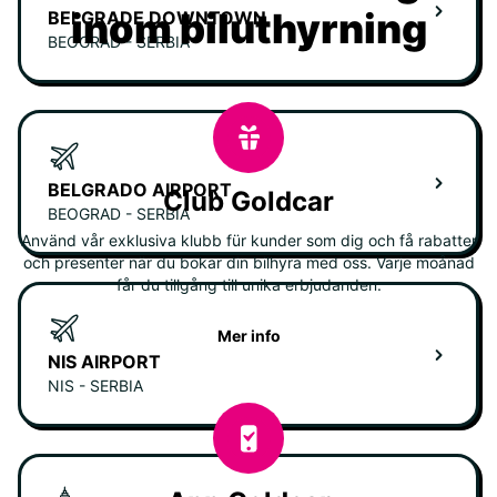
inom biluthyrning
BELGRADE DOWNTOWN
BEOGRAD - SERBIA
BELGRADO AIRPORT
Club Goldcar
BEOGRAD - SERBIA
Använd vår exklusiva klubb für kunder som dig och få rabatter
och presenter när du bokar din bilhyra med oss. Varje moånad
får du tillgång till unika erbjudanden.
Mer info
NIS AIRPORT
NIS - SERBIA