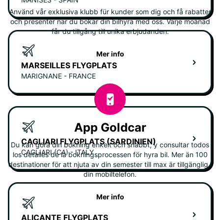
Använd vår exklusiva klubb für kunder som dig och få rabatter
och presenter när du bokar din bilhyra med oss. Varje moånad
får du tillgång till unika erbjudanden.
Mer info
MARSEILLES FLYGPLATS
MARIGNANE - FRANCE
App Goldcar
CAGLIARI FLYGPLATS (SARDINIEN)
Du kan göra din bokning enkelt och snabbt, y consultar todos
CAGLIARI (CA) - ITALY
los detalles de la bokningsprocessen för hyra bil. Mer än 100
destinationer för att njuta av din semester till max är tillgänglig i
din mobiltelefon.
Mer info
ALICANTE FLYGPLATS