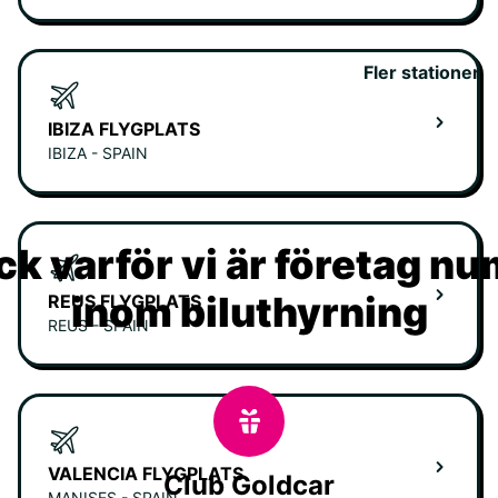
Fler stationer
IBIZA FLYGPLATS
IBIZA - SPAIN
k varför vi är företag n
inom biluthyrning
REUS FLYGPLATS
REUS - SPAIN
VALENCIA FLYGPLATS
Club Goldcar
MANISES - SPAIN