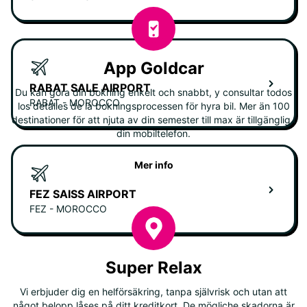
App Goldcar
RABAT SALE AIRPORT
Du kan göra din bokning enkelt och snabbt, y consultar todos
RABAT - MOROCCO
los detalles de la bokningsprocessen för hyra bil. Mer än 100
destinationer för att njuta av din semester till max är tillgänglig i
din mobiltelefon.
Mer info
FEZ SAISS AIRPORT
FEZ - MOROCCO
Super Relax
Vi erbjuder dig en helförsäkring, tanpa självrisk och utan att
något belopp låses på ditt kreditkort. De mögliche skadorna är