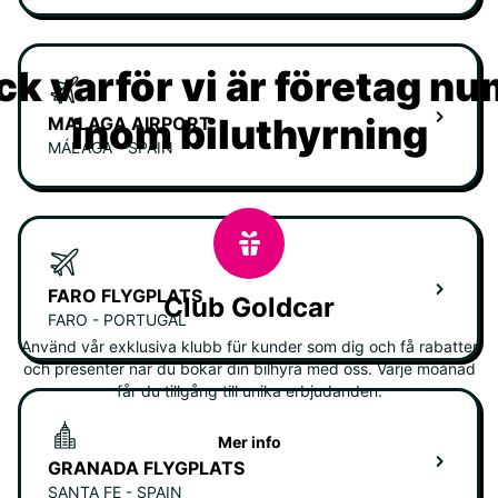
k varför vi är företag n
inom biluthyrning
MALAGA AIRPORT
MÁLAGA - SPAIN
FARO FLYGPLATS
Club Goldcar
FARO - PORTUGAL
Använd vår exklusiva klubb für kunder som dig och få rabatter
och presenter när du bokar din bilhyra med oss. Varje moånad
får du tillgång till unika erbjudanden.
Mer info
GRANADA FLYGPLATS
SANTA FE - SPAIN