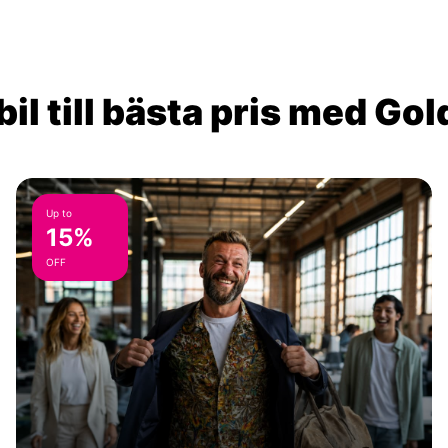
il till bästa pris med Go
Up to
15%
OFF