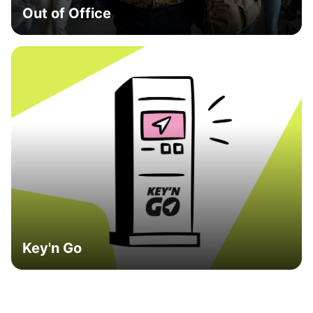
Out of Office
Key'n Go