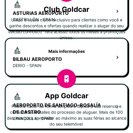
Club Goldcar
ASTURIAS AEROPORTO
CASTRILLÓN - SPAIN
Utilize o nosso clube exclusivo para clientes como você e
ganhe descontos e ofertas quando realizar o alugar do seu
veiculo connosco. Terá acesso todos os meses a promoções
únicas.
Mais informações
BILBAU AEROPORTO
DERIO - SPAIN
App Goldcar
AEROPORTO DE SANTIAGO-ROSALÍA
Poderá hacer de forma simples e rápida a sua reserva, e
DE CASTRO
consultar os detalles do processo de aluguer. Mais de 100
destinos para aproveitar ao máximo as suas férias ao alcance
LAVACOLLA - SPAIN
do seu telemóvel.