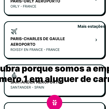
PARIS-ORLY AEROPORTO
ORLY - FRANCE
Mais estações
PARIS-CHARLES DE GAULLE
AEROPORTO
ROISSY EN FRANCE - FRANCE
ubra porque somos a em
mero 1 em aluguer de car
SANTANDER AEROPORTO
SANTANDER - SPAIN