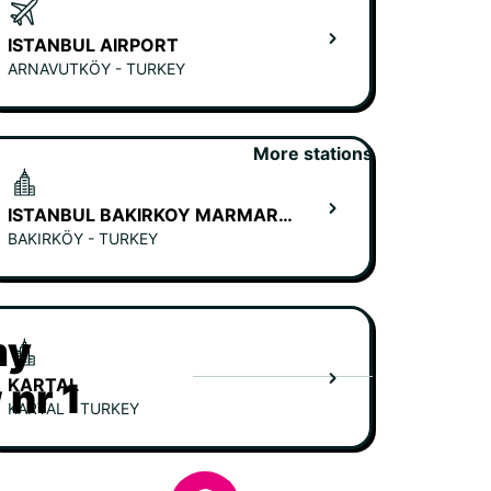
ISTANBUL AIRPORT
ARNAVUTKÖY - TURKEY
More stations
ISTANBUL BAKIRKOY MARMARA FORUM MALL
BAKIRKÖY - TURKEY
my
KARTAL
nr 1
KARTAL - TURKEY