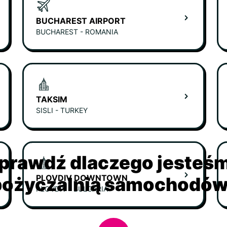
BUCHAREST AIRPORT
BUCHAREST - ROMANIA
TAKSIM
SISLI - TURKEY
prawdź dlaczego jesteś
PLOVDIV DOWNTOWN
ożyczalnią samochodów 
PLOVDIV - BULGARIA