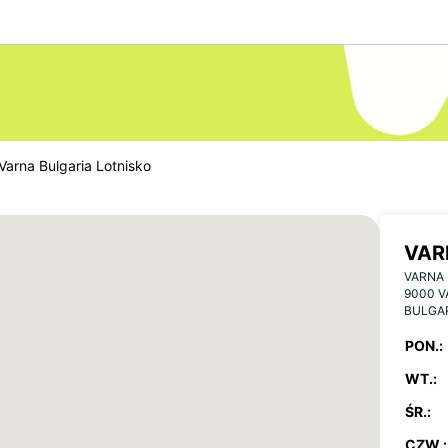
Varna Bulgaria Lotnisko
VAR
VARNA 
9000 
BULGA
PON.:
WT.:
ŚR.:
CZW.: