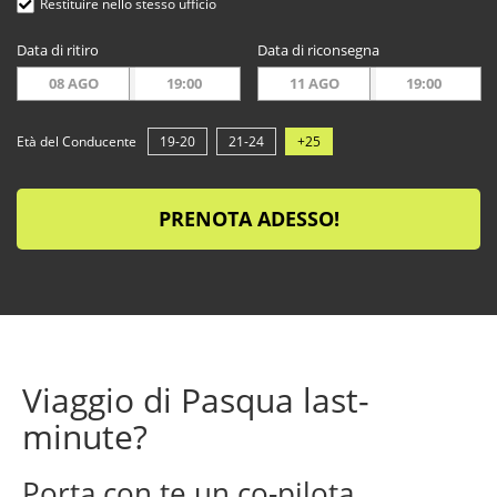
Restituire nello stesso ufficio
Data di ritiro
Data di riconsegna
08 AGO
19:00
11 AGO
19:00
Età del Conducente
19-20
21-24
+25
PRENOTA ADESSO!
Viaggio di Pasqua last-
minute?
Porta con te un co-pilota