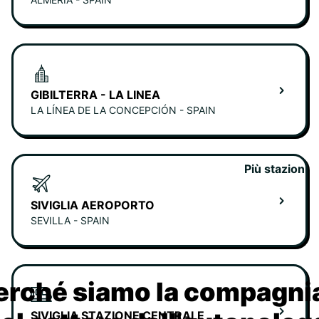
GIBILTERRA - LA LINEA
LA LÍNEA DE LA CONCEPCIÓN - SPAIN
Più stazioni
SIVIGLIA AEROPORTO
SEVILLA - SPAIN
erché siamo la compagn
SIVIGLIA STAZIONE CENTRALE