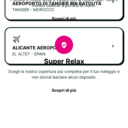
AEROPORTO DI TANGIER IBN BATOUTA
mondo Goldcar a portata di mano.
TANGIER - MOROCCO
Scopri di più
ALICANTE AEROPORTO
EL ALTET - SPAIN
Super Relax
Scegli la nostra copertura più completa per il tuo noleggio e
non dovrai lasciare alcun deposito.
Scopri di più