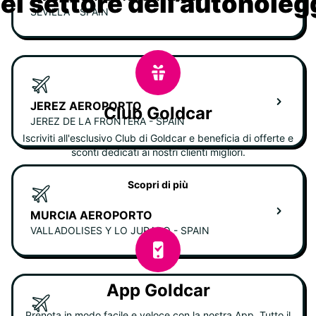
nel settore dell'autonoleg
SEVILLA - SPAIN
JEREZ AEROPORTO
Club Goldcar
JEREZ DE LA FRONTERA - SPAIN
Iscriviti all'esclusivo Club di Goldcar e beneficia di offerte e
sconti dedicati ai nostri clienti migliori.
Scopri di più
MURCIA AEROPORTO
VALLADOLISES Y LO JURADO - SPAIN
App Goldcar
Prenota in modo facile e veloce con la nostra App. Tutto il