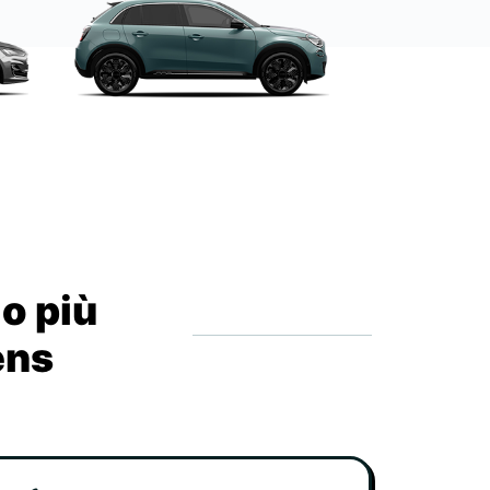
io più
ens