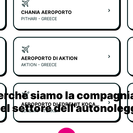
CHANIA AEROPORTO
PITHARI - GREECE
AEROPORTO DI AKTION
AKTION - GREECE
erché siamo la compagn
AEROPORTO DI EDREMIT KOCA SEYIT
nel settore dell'autonoleg
EDREMIT - TURKEY