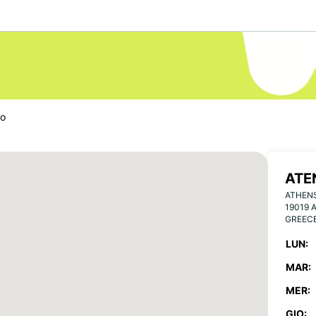
to
ATE
ATHEN
19019 
GREEC
LUN:
MAR:
MER:
GIO: