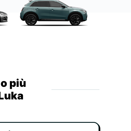
io più
 Luka