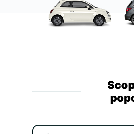
Scopr
popo