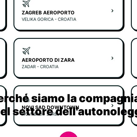
ZAGREB AEROPORTO
VELIKA GORICA - CROATIA
AEROPORTO DI ZARA
ZADAR - CROATIA
erché siamo la compagn
NOVI SAD DOWNTOWN
nel settore dell'autonoleg
NOVI SAD - SERBIA