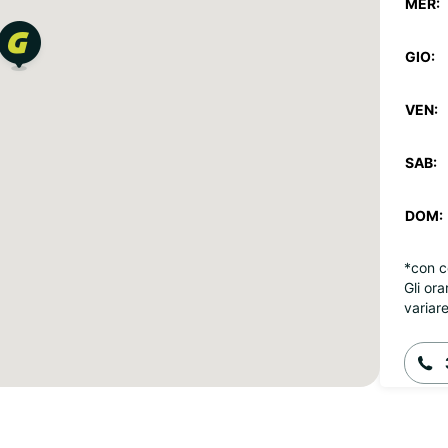
MER:
GIO:
VEN:
SAB:
DOM:
*con c
Gli ora
variare