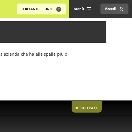
menù
Accedi
ITALIANO
EUR
€
na azienda che ha alle spalle più di
REGISTRATI