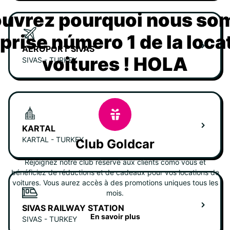
uvrez pourquoi nous s
eprise número 1 de la loca
AEROPORT SIVAS
voitures ! HOLA
SIVAS - TURKEY
KARTAL
KARTAL - TURKEY
Club Goldcar
Rejoignez notre club réservé aux clients como vous et
bénéficiez de réductions et de cadeaux pour vos locations de
voitures. Vous aurez accès à des promotions uniques tous les
mois.
SIVAS RAILWAY STATION
En savoir plus
SIVAS - TURKEY