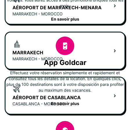
mois.
AÉROPORT DE MARRAKECH-MENARA
MARRAKECH - MOROCCO
En savoir plus
MARRAKECH
MARRAKECH - MOROCCO
App Goldcar
Effectuez votre réservation simplemente et rapidement et
consultez tous les detalles de la location. En quelques clics,
plus de 100 destinations sont à votre disposición para profiter
au maximum des vacances.
AÉROPORT DE CASABLANCA
En savoir plus
CASABLANCA - MOROCCO