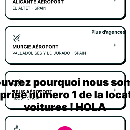
ALICANTE AÉROPORT
EL ALTET - SPAIN
Plus d'agences
MURCIE AÉROPORT
VALLADOLISES Y LO JURADO - SPAIN
uvrez pourquoi nous s
eprise número 1 de la loca
REUS AÉROPORT
REUS - SPAIN
voitures ! HOLA