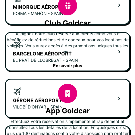
MINORQUE AÉROPORT
POIMA - MAHÓN - SPAIN
Club Goldcar
Rejoignez notre club réservé aux clients como vous et
bénéficiez de réductions et de cadeaux pour vos locations de
voitures. Vous aurez accès à des promotions uniques tous les
mois.
BARCELONE AÉROPORT
EL PRAT DE LLOBREGAT - SPAIN
En savoir plus
GÉRONE AÉROPORT
VILOBÍ D'ONYAR - SPAIN
App Goldcar
Effectuez votre réservation simplemente et rapidement et
consultez tous les detalles de la location. En quelques clics,
plus de 100 destinations sont à votre disposición para profiter