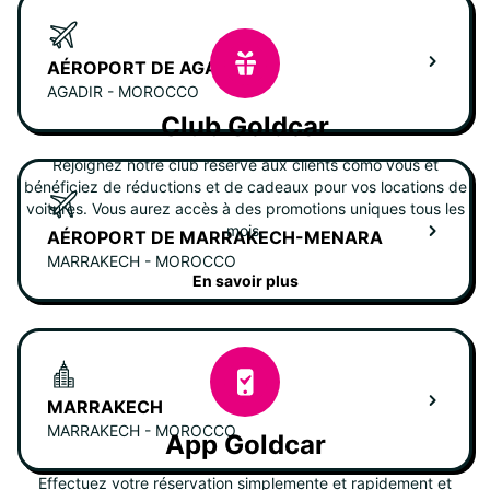
AÉROPORT DE AGADIR
AGADIR - MOROCCO
Club Goldcar
Rejoignez notre club réservé aux clients como vous et
bénéficiez de réductions et de cadeaux pour vos locations de
voitures. Vous aurez accès à des promotions uniques tous les
mois.
AÉROPORT DE MARRAKECH-MENARA
MARRAKECH - MOROCCO
En savoir plus
MARRAKECH
MARRAKECH - MOROCCO
App Goldcar
Effectuez votre réservation simplemente et rapidement et