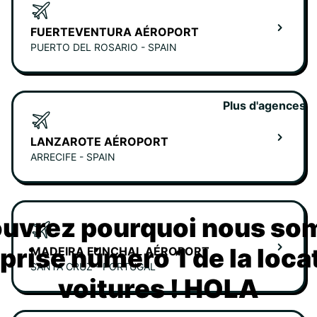
FUERTEVENTURA AÉROPORT
PUERTO DEL ROSARIO - SPAIN
Plus d'agences
LANZAROTE AÉROPORT
ARRECIFE - SPAIN
uvrez pourquoi nous s
eprise número 1 de la loca
MADEIRA FUNCHAL AÉROPORT
SANTA CRUZ - PORTUGAL
voitures ! HOLA