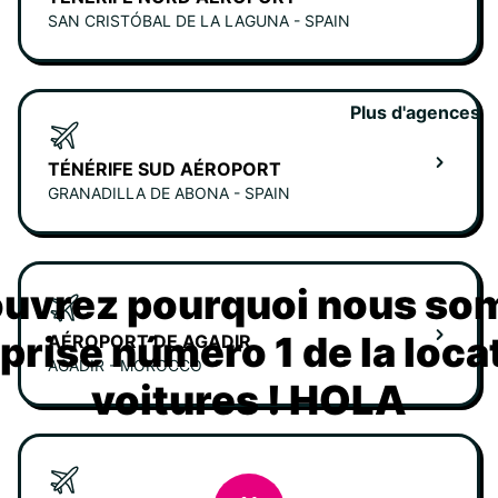
SAN CRISTÓBAL DE LA LAGUNA - SPAIN
Plus d'agences
TÉNÉRIFE SUD AÉROPORT
GRANADILLA DE ABONA - SPAIN
uvrez pourquoi nous s
eprise número 1 de la loca
AÉROPORT DE AGADIR
AGADIR - MOROCCO
voitures ! HOLA