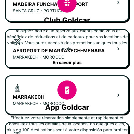
MADEIRA FUNCHAL AÉROPORT
SANTA CRUZ - PORTUGAL
Club Goldcar
Rejoignez notre club réservé aux clients como vous et
bénéficiez de réductions et de cadeaux pour vos locations de
voitures. Vous aurez accès à des promotions uniques tous les
mois.
AÉROPORT DE MARRAKECH-MENARA
MARRAKECH - MOROCCO
En savoir plus
MARRAKECH
MARRAKECH - MOROCCO
App Goldcar
Effectuez votre réservation simplemente et rapidement et
consultez tous les detalles de la location. En quelques clics,
plus de 100 destinations sont à votre disposición para profiter