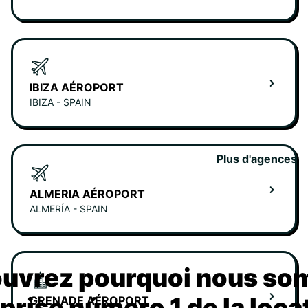
IBIZA AÉROPORT
IBIZA - SPAIN
Plus d'agences
ALMERIA AÉROPORT
ALMERÍA - SPAIN
uvrez pourquoi nous s
eprise número 1 de la loca
GRENADE AÉROPORT