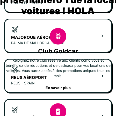
SANTA FE - SPAIN
voitures ! HOLA
MAJORQUE AÉROPORT
PALMA DE MALLORCA - SPAIN
Club Goldcar
Rejoignez notre club réservé aux clients como vous et
bénéficiez de réductions et de cadeaux pour vos locations de
voitures. Vous aurez accès à des promotions uniques tous les
mois.
REUS AÉROPORT
REUS - SPAIN
En savoir plus