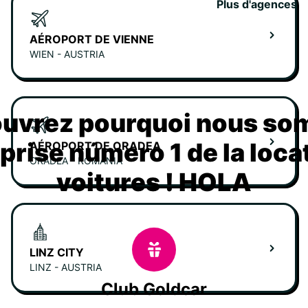
Plus d'agences
AÉROPORT DE VIENNE
WIEN - AUSTRIA
uvrez pourquoi nous s
eprise número 1 de la loca
AÉROPORT DE ORADEA
ORADEA - ROMANIA
voitures ! HOLA
LINZ CITY
LINZ - AUSTRIA
Club Goldcar